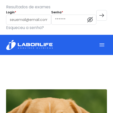
Resultados de exames
Login
*
Senha
*
Esqueceu a senha?