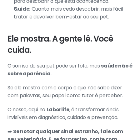
para descobrir o que está acontecendo.
Cuide:
 Quanto mais cedo descobrir, mais fácil 
tratar e devolver bem-estar ao seu pet.
Ele mostra. A gente lê. Você 
cuida.
O sorriso do seu pet pode ser fofo, mas 
saúde não é 
sobre aparência.
Se ele mostra com o corpo o que não sabe dizer 
com palavras, seu papel como tutor é perceber.
O nosso, aqui no 
Laborlife
, é transformar sinais 
invisíveis em diagnóstico, cuidado e prevenção.
➡️ 
Se notar qualquer sinal estranho, fale com 
seu veterinário. E, se for preciso, conte com 