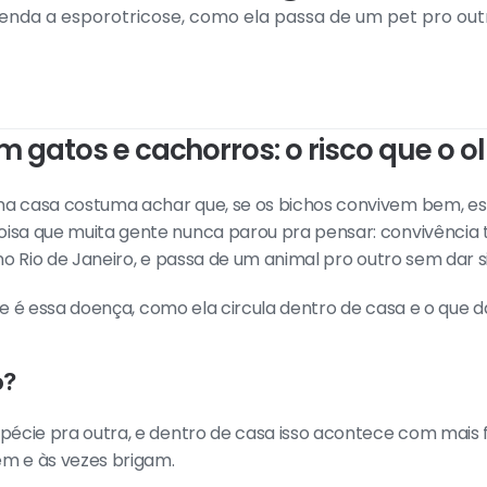
a a esporotricose, como ela passa de um pet pro outro 
 gatos e cachorros: o risco que o o
 casa costuma achar que, se os bichos convivem bem, está
a que muita gente nunca parou pra pensar: convivência tr
o Rio de Janeiro, e passa de um animal pro outro sem dar si
que é essa doença, como ela circula dentro de casa e o que d
o?
écie pra outra, e dentro de casa isso acontece com mais f
m e às vezes brigam.