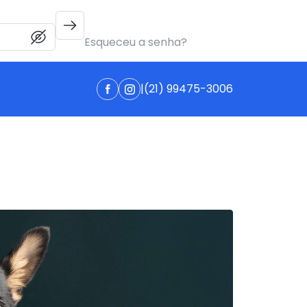
Esqueceu a senha?
|
(21) 99475-3006