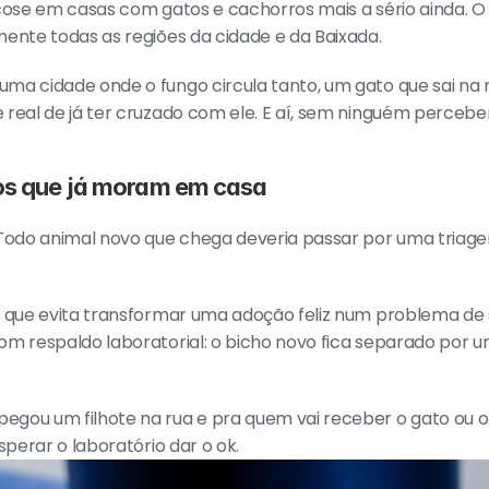
cose em casas com gatos e cachorros mais a sério ainda. O 
mente todas as regiões da cidade e da Baixada.
ma cidade onde o fungo circula tanto, um gato que sai na r
real de já ter cruzado com ele. E aí, sem ninguém perceber,
 os que já moram em casa
 Todo animal novo que chega deveria passar por uma triagem
o que evita transformar uma adoção feliz num problema de 
om respaldo laboratorial: o bicho novo fica separado por u
gou um filhote na rua e pra quem vai receber o gato ou o
sperar o laboratório dar o ok.