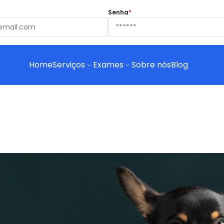
Senha
*
Home
Serviços
Exames
Sobre nós
Blog