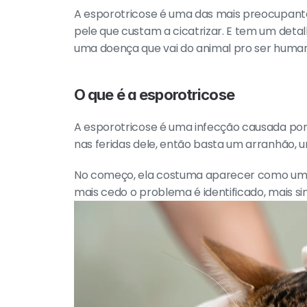
A esporotricose é uma das mais preocupantes
pele que custam a cicatrizar. E tem um deta
uma doença que vai do animal pro ser huma
O que é a esporotricose
A esporotricose é uma infecção causada por u
nas feridas dele, então basta um arranhão, 
No começo, ela costuma aparecer como uma f
mais cedo o problema é identificado, mais sim